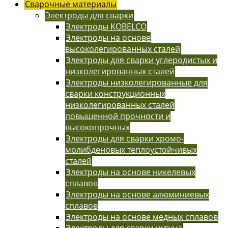
Сварочные материалы
Электроды для сварки
Электроды KOBELCO
Электроды на основе
высоколегированных сталей
Электроды для сварки углеродистых и
низколегированных сталей
Электроды низколегированные для
сварки конструкционных
низколегированных сталей
повышенной прочности и
высокопрочных
Электроды для сварки хромо-
молибденовых теплоустойчивых
сталей
Электроды на основе никелевых
сплавов
Электроды на основе алюминиевых
сплавов
Электроды на основе медных сплавов
Электроды для сварки чугуна