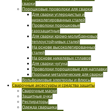
сварки
Порошковые проволоки для сварки
Для сварки углеродистых и
низколегированных сталей
Проволоки порошковые
газозащитные
Для сварки хромо-молибденовых
теплоустойчивых сталей
На основе высоколегированных
сталей
На основе никелевых сплавов
Для сварки чугуна
Проволоки порошковые для наплавки
Порошки металлические для сварки
Вольфрамовые электроды и флюсы
Сварочные аксессуары и средства защиты
Сварочные маски
Защитные очки
Респираторы
Одежда сварщика