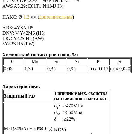
EN ISO 17632-A: T 50 6 1Ni P М 1 H5
AWS A5.29: E81T1-Ni1MJ-H4
НАКС: Ø
1.2
мм (
дополнительная
)
ABS: 4YSA H5
DNV: V Y42MS (H5)
LR: 5Y42S H5 (AW)
5Y42S H5 (PW)
Химический состав проволоки, %:
С
Mn
Si
Ni
P
S
0,06
1,30
0,35
0,95
max 0,015
max 0,020
Характеристики:
Типичные мех. свойства
Защитный газ
наплавленного металла
σ
: ≥470МПа
т
σ
: ≥550Мпа
в
δ: ≥22%
M21(80%Ar + 20%CO
)
KCV:
2