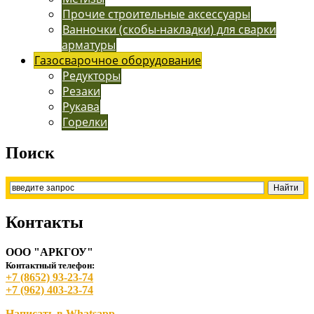
Прочие строительные аксессуары
Ванночки (скобы-накладки) для сварки
арматуры
Газосварочное оборудование
Редукторы
Резаки
Рукава
Горелки
Поиск
Контакты
ООО "АРКГОУ"
Контактный телефон:
+7 (8652) 93-23-74
+7 (962) 403-23-74
Написать в Whatsapp