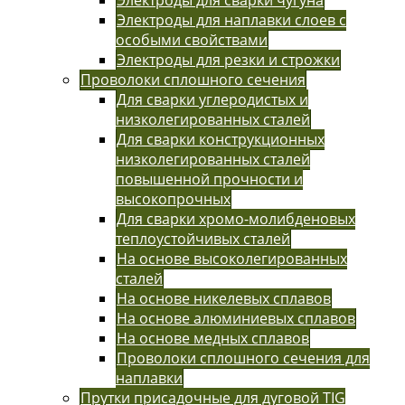
Электроды для наплавки слоев с
особыми свойствами
Электроды для резки и строжки
Проволоки сплошного сечения
Для сварки углеродистых и
низколегированных сталей
Для сварки конструкционных
низколегированных сталей
повышенной прочности и
высокопрочных
Для сварки хромо-молибденовых
теплоустойчивых сталей
На основе высоколегированных
сталей
На основе никелевых сплавов
На основе алюминиевых сплавов
На основе медных сплавов
Проволоки сплошного сечения для
наплавки
Прутки присадочные для дуговой TIG