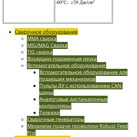
2
-60°C: ≥59 Дж/см
Сварочное оборудование
MMA сварка
MIG/MAG Сварка
TIG сварка
Воздушно-плазменная резка
Вспомогательное оборудование
Вспомогательное оборудование для
подающих механизмов
Пульты ДУ с использованием CAN-
шины
Аналоговые дистанционные
контроллеры
Тележки
Сварочные генераторы
Механизм подачи проволоки Robust Feed
Pro