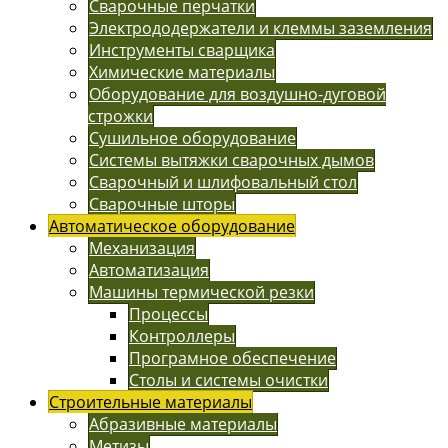
Сварочные перчатки
Электрододержатели и клеммы заземления
Инструменты сварщика
Химические материалы
Оборудование для воздушно-дуговой
строжки
Сушильное оборудование
Системы вытяжки сварочных дымов
Сварочный и шлифовальный стол
Сварочные шторы
Автоматическое оборудование
Механизация
Автоматизация
Машины термической резки
Процессы
Контроллеры
Програмное обеспечение
Столы и системы очистки
Строительные материалы
Абразивные материалы
Метизы