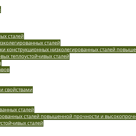
o
ых сталей
изколегированных сталей
рки конструкционных низколегированных сталей повыш
вых теплоустойчивых сталей
в
авов
ми свойствами
ванных сталей
ированных сталей повышенной прочности и высокопроч
устойчивых сталей