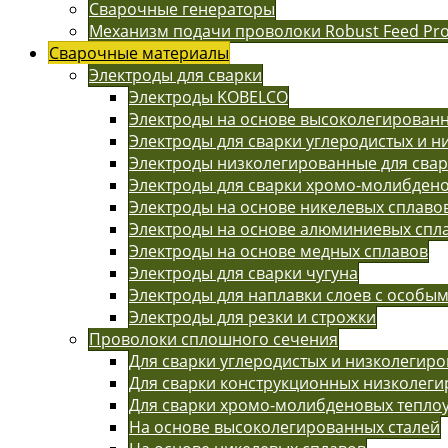
Сварочные генераторы
Механизм подачи проволоки Robust Feed Pr
Сварочные материалы
Электроды для сварки
Электроды KOBELCO
Электроды на основе высоколегированн
Электроды для сварки углеродистых и н
Электроды низколегированные для сва
Электроды для сварки хромо-молибдено
Электроды на основе никелевых сплаво
Электроды на основе алюминиевых спл
Электроды на основе медных сплавов
Электроды для сварки чугуна
Электроды для наплавки слоев с особы
Электроды для резки и строжки
Проволоки сплошного сечения
Для сварки углеродистых и низколегиро
Для сварки конструкционных низколег
Для сварки хромо-молибденовых тепло
На основе высоколегированных сталей