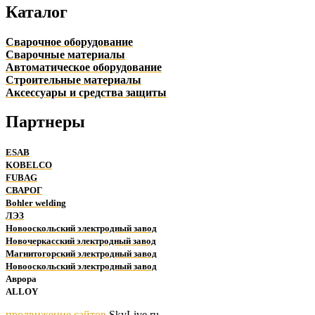
Каталог
Сварочное оборудование
Сварочные материалы
Автоматическое оборудование
Строительные материалы
Аксессуары и средства защиты
Партнеры
ESAB
KOBELCO
FUBAG
СВАРОГ
Bohler welding
ЛЭЗ
Новооскольский электродный завод
Новочеркасский электродный завод
Магнитогорский электродный завод
Новооскольский электродный завод
Аврора
ALLOY
продвижение сайтов
SkyLive.ru