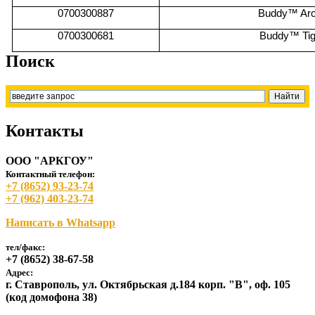
0
700300887
Buddy™ Arc
0
700300681
Buddy™ Tig
Поиск
Контакты
ООО "АРКГОУ"
Контактный телефон:
+7 (8652) 93-23-74
+7 (962) 403-23-74
Написать в Whatsapp
тел/факс:
+7 (8652) 38-67-58
Адрес:
г. Ставрополь, ул. Октябрьская д.184 корп. "В", оф. 105
(код домофона 38)