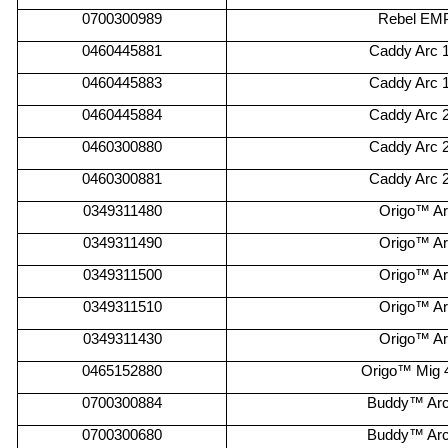
0700300989
Rebel EMP
0
460445881
Caddy Arc 1
0
460445883
Caddy Arc 1
0
460445884
Caddy Arc 2
0
460300880
Caddy Arc 2
0
460300881
Caddy Arc 2
0
349311480
Origo™ Ar
0
349311490
Origo™ Ar
0
349311500
Origo™ Ar
0
349311510
Origo™ Ar
0
349311430
Origo™ Ar
0
465152880
Origo™ Mig 
0
700300884
Buddy™ Arc
0
700300680
Buddy™ Arc