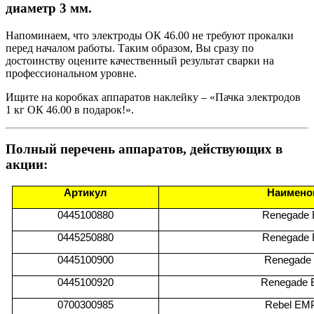
диаметр 3 мм.
Напоминаем, что электроды ОК 46.00 не требуют прокалки
перед началом работы. Таким образом, Вы сразу по
достоинству оцените качественный результат сварки на
профессиональном уровне.
Ищите на коробках аппаратов наклейку – «Пачка электродов
1 кг ОК 46.00 в подарок!».
Полный перечень аппаратов, действующих в
акции:
Артикул
Наимено
0445100880
Renegade 
0
445250880
Renegade 
0
445100900
Renegade 
0
445100920
Renegade 
0700300985
Rebel EMP